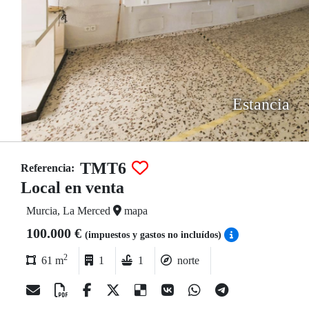
Estancia
TMT6
Referencia:
Local en venta
Murcia, La Merced
mapa
100.000 €
(impuestos y gastos no incluídos)
2
61 m
1
1
norte