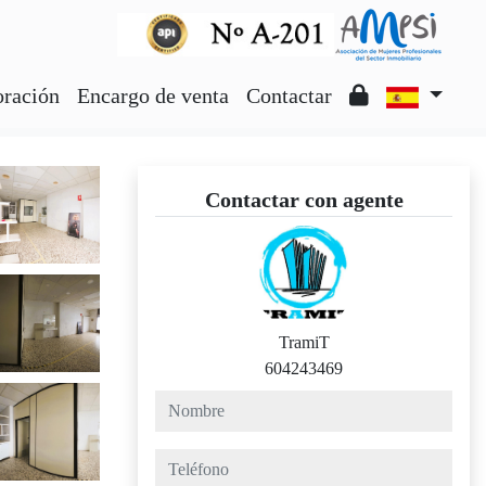
oración
Encargo de venta
Contactar
Contactar con agente
TramiT
604243469
nombre
teléfono