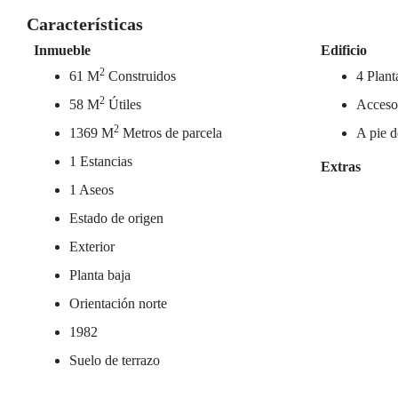
Características
Inmueble
Edificio
2
61 M
Construidos
4 Plant
2
58 M
Útiles
Acceso
2
1369 M
Metros de parcela
A pie d
1 Estancias
Extras
1 Aseos
Estado de origen
Exterior
Planta baja
Orientación norte
1982
Suelo de terrazo