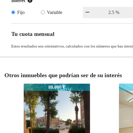
Interés
Fijo
Variable
Tu cuota mensual
Estos resultados son orientativos, calculados con los números que has intro
Otros inmuebles que podrían ser de su interés
TMT6
TMT6
TM
83.700 €
83.700 €