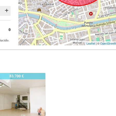
0
ducido.
Leaflet
| ©
OpenStreet
T6
88.000 €