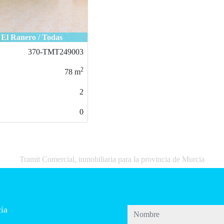
Beniel / Centro
251-TMT0088
2
185
m
4
0
Tramit Comercial, inmobiliaria para la provincia de Murcia
Dirección
ia
nombre