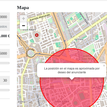
Mapa
+
−
.000 €
×
La posición en el mapa es aproximada por
deseo del anunciante