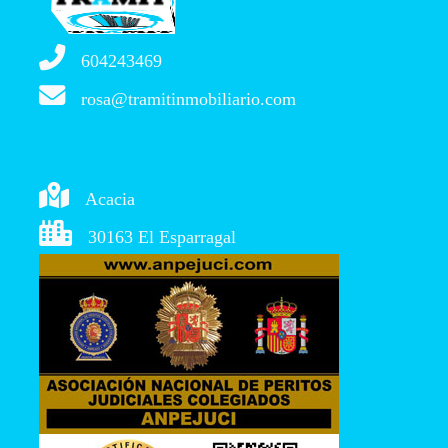
604243469
rosa@tramitinmobiliario.com
Dirección
Acacia
30163 El Esparragal