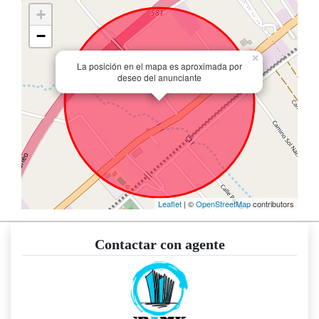
+
−
×
La posición en el mapa es aproximada por
deseo del anunciante
Leaflet
| ©
OpenStreetMap
contributors
Contactar con agente