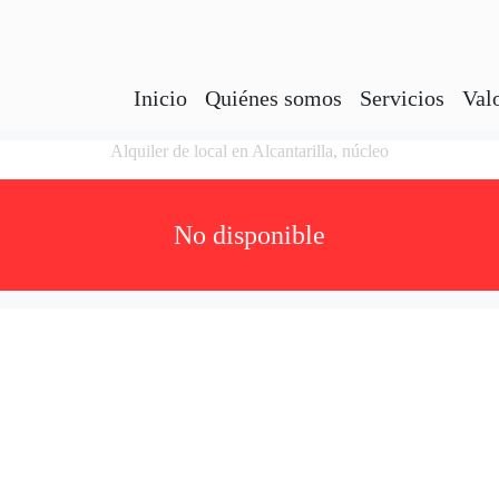
Inicio
Quiénes somos
Servicios
Val
Alquiler de local en Alcantarilla, núcleo
No disponible