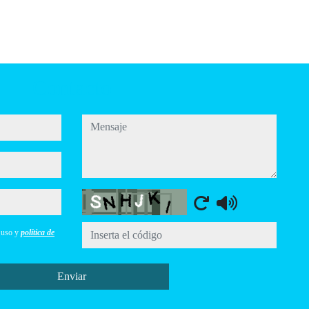
Contacto
mensaje
Captcha
e uso y
política de
Enviar