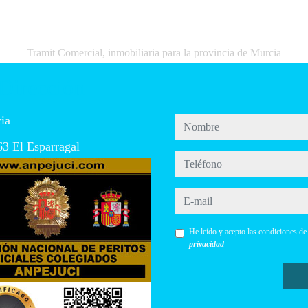
Tramit Comercial, inmobiliaria para la provincia de Murcia
Dirección
ia
nombre
3 El Esparragal
teléfono
e-mail
He leído y acepto las condiciones d
privacidad