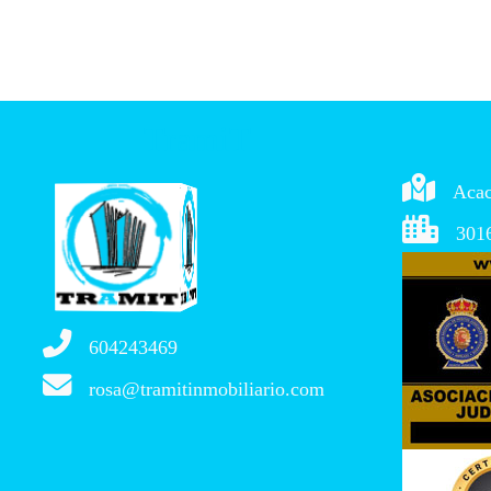
TramiT
Acac
3016
604243469
rosa@tramitinmobiliario.com